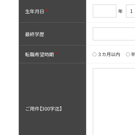
生年月日
年
最終学歴
転職希望時期
３カ月以内
ご用件【300字迄】