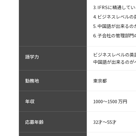
IFRSに精通して
ビジネスレベルの
中国語が出来るの
子会社の管理部門
ビジネスレベルの英
語学力
中国語が出来るのが
東京都
勤務地
1000〜1500 万円
年収
32才～55才
応募年齢