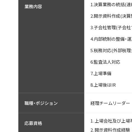
1.決算業務の統括(連
業務内容
2.開示資料作成(決
3.子会社管理(子会
4.内部統制の整備・運用
5.税務対応(外部税
6.監査法人対応
7.上場準備
8.上場後はIR
経理チームリーダー
職種・ポジション
上場会社及び上場
応募資格
開示資料作成経験