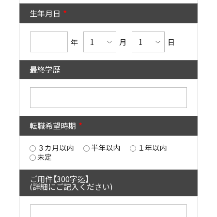
生年月日
年
月
日
最終学歴
転職希望時期
３カ月以内
半年以内
１年以内
未定
ご用件【300字迄】
(詳細にご記入ください)