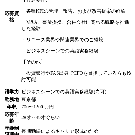
・各種KPIの管理・報告、および改善提案の経験
応募資
格
・M&A、事業提携、合併会社に関わる戦略を推進
した経験
・リユース業界や関連業界でのご経験
・ビジネスシーンでの英語実務経験
【その他】
・投資銀行やFAS出身でCFOを目指している方も検
討可能
語学力
ビジネスシーンでの英語実務経験(尚可)
勤務地
東京都
年収
700〜1200 万円
応募年
28才～39才ぐらい
齢
年齢制
長期勤続によるキャリア形成のため
限理由