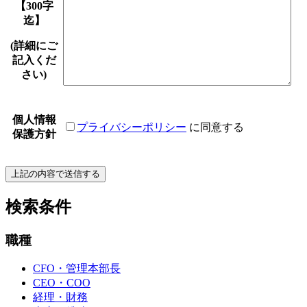
【300字
迄】
(詳細にご
記入くだ
さい)
個人情報
プライバシーポリシー
に同意する
保護方針
検索条件
職種
CFO・管理本部長
CEO・COO
経理・財務