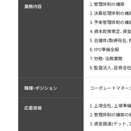
管理体制の構築
業務内容
決算処理体制の構
予実管理体制の構
資本政策策定、資
会議体(取締役会、
IPO準備全般
労務・法務業務
監査法人、証券会
コーポレートマネージ
職種・ポジション
上場会社、上場準
応募資格
管理体制の構築の
資金調達(デッド、