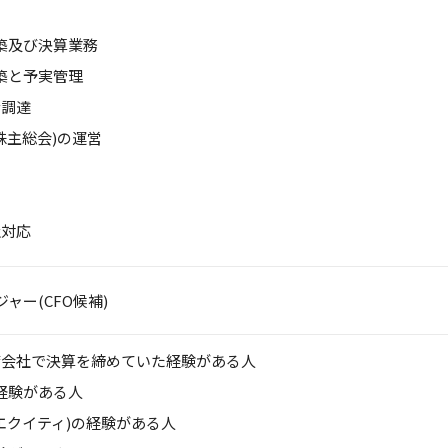
築及び決算業務
築と予実管理
金調達
株主総会)の運営
社対応
ャー(CFO候補)
備会社で決算を締めていた経験がある人
経験がある人
エクイティ)の経験がある人