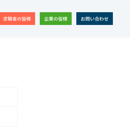
求職者の皆様
企業の皆様
お問い合わせ
職種
CFO・管理本部長
CEO・COO
経理・財務
人事・総務
経営企画・事業企画