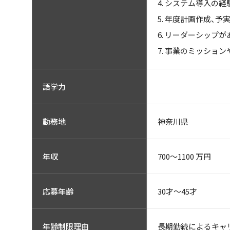
システム導入の経
年度計画作成、予
リーダーシップが
事業のミッション
語学力
神奈川県
勤務地
700〜1100 万円
年収
30才～45才
応募年齢
長期勤続によるキャ
年齢制限理由