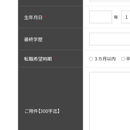
生年月日
年
最終学歴
転職希望時期
３カ月以内
ご用件【300字迄】