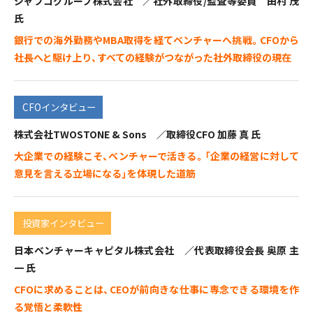
ジャフコグループ株式会社 ／社外取締役/監査等委員 田村 茂
氏
銀行での海外勤務やMBA取得を経てベンチャーへ挑戦。CFOから
社長へと駆け上り、すべての経験がつながった社外取締役の現在
CFOインタビュー
株式会社TWOSTONE & Sons ／取締役CFO 加藤 真 氏
大企業での経験こそ、ベンチャーで活きる。「企業の経営に対して
意見を言える立場になる」を体現した道筋
投資家インタビュー
日本ベンチャーキャピタル株式会社 ／代表取締役会長 奥原 主
一 氏
CFOに求めることは、CEOが前向きな仕事に専念できる環境を作
る覚悟と柔軟性