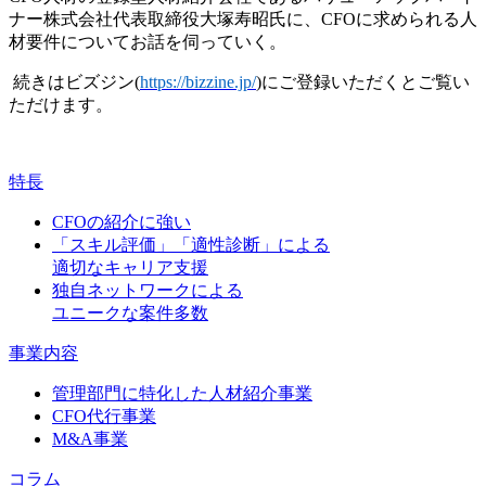
ナー株式会社代表取締役大塚寿昭氏に、
CFO
に求められる人
材要件についてお話を伺っていく。
続きはビズジン
(
https://bizzine.jp/
)
にご登録いただくとご覧い
ただけます。
特長
CFOの紹介に強い
「スキル評価」「適性診断」による
適切なキャリア支援
独自ネットワークによる
ユニークな案件多数
事業内容
管理部門に特化した人材紹介事業
CFO代行事業
M&A事業
コラム