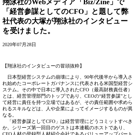
翔泳社のWebメディア「Biz/Zine」で
「経営参謀としてのCFO」と題して弊
社代表の大塚が翔泳社のインタビュー
を受けました。
2020年07月28日
【翔泳社のインタビューの冒頭抜粋】
日本型経営システムの崩壊により、
90
年代後半から導入さ
れ始めたコーポレートガバナンスに代表される米国型経営シ
ステム。その中で日本に導入された
CFO
（最高財務責任者）
とは、経営管理部門のトップであり、
CEO
の“経営参謀”とし
て経営に責任を持つ立場ではあるが、その責任範囲や求めら
れるスキルなどは、人や企業によってイメージするものが異
なる。
「経営参謀として
CFO
」は経営管理にどうコミットすべき
か。シリーズ第一回目のゲストは本連載のホストであり、
CFO
人材の登録型人材紹介会社であるバリューアップパート